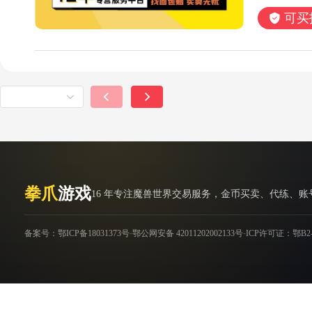
可买
拳爪
游戏
16 年专注魔兽世界交易服务，金币买卖、代练、
-
-
备案号：鄂ICP备18031373号
鄂公网安备 42011202002133号
ICP许可证：鄂B2-2