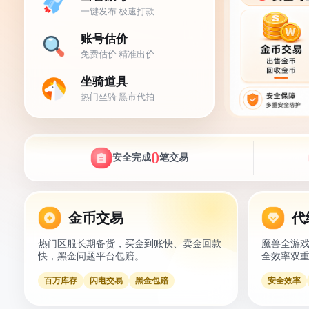
一键发布 极速打款
账号估价
免费估价 精准出价
坐骑道具
热门坐骑 黑市代拍
0
安全完成
笔交易
金币交易
代
热门区服长期备货，买金到账快、卖金回款
魔兽全游
快，黑金问题平台包赔。
全效率双
百万库存
闪电交易
黑金包赔
安全效率