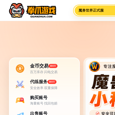
魔兽世界正式服
金币交易
HOT
百万库存 闪电交易
代练服务
HOT
安全效率 双重保障
购买账号
海量账号 找回包赔
出售账号